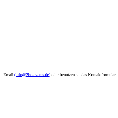
ine Email
(info@2bc-events.de)
oder benutzen sie das Kon­tak­t­for­mu­lar.