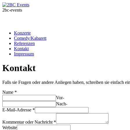
2bc-events
Konzerte
Comedy/Kabarett
Referenzen
Kontakt
Impressum
Kontakt
Falls sie Fra­gen oder andere Anliegen haben, schreiben sie ein­fach e
Name
*
Vor-
Nach-
E-Mail-Adresse
*
Kom­men­tar oder Nachricht
*
Web­site